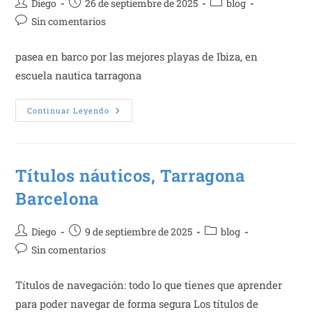
Autor
Publicación
Categoría
Diego
26 de septiembre de 2025
blog
de
de
de
Comentarios
Sin comentarios
la
la
la
de
entrada:
entrada:
entrada:
la
pasea en barco por las mejores playas de Ibiza, en
entrada:
escuela nautica tarragona
Pasea
Continuar Leyendo
En
Barco
Por
Las
Playas
De
Títulos náuticos, Tarragona
Ibiza
Barcelona
Autor
Publicación
Categoría
Diego
9 de septiembre de 2025
blog
de
de
de
Comentarios
Sin comentarios
la
la
la
de
entrada:
entrada:
entrada:
la
Títulos de navegación: todo lo que tienes que aprender
entrada:
para poder navegar de forma segura Los títulos de