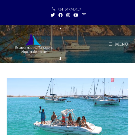
Saltar
+34 647743437
al
contenido
MENÚ