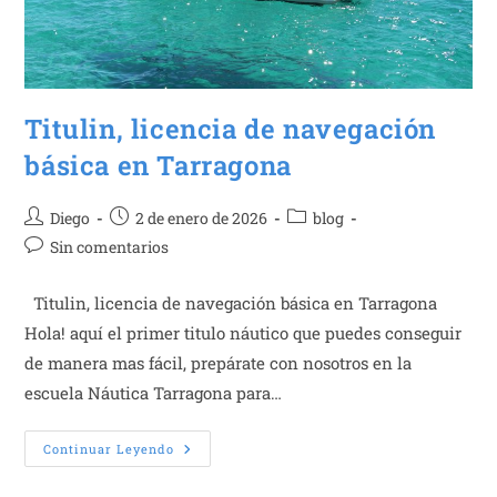
Titulin, licencia de navegación
básica en Tarragona
Autor
Publicación
Categoría
Diego
2 de enero de 2026
blog
de
de
de
Comentarios
Sin comentarios
la
la
la
de
entrada:
entrada:
entrada:
la
Titulin, licencia de navegación básica en Tarragona
entrada:
Hola! aquí el primer titulo náutico que puedes conseguir
de manera mas fácil, prepárate con nosotros en la
escuela Náutica Tarragona para…
Titulin,
Continuar Leyendo
Licencia
De
Navegación