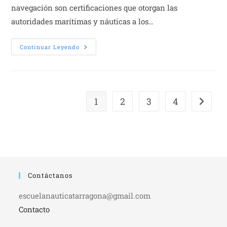
navegación son certificaciones que otorgan las
autoridades marítimas y náuticas a los…
Títulos
Continuar Leyendo
Náuticos,
Tarragona
Barcelona
1
2
3
4
Ir a la 
Contáctanos
escuelanauticatarragona@gmail.com
Contacto