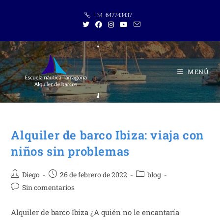
Saltar
+34 647743437
al
contenido
MENÚ
Alquiler de barco Ibiza: viaja con
niños sin problemas
Autor
Publicación
Categoría
Diego
26 de febrero de 2022
blog
de
de
de
Comentarios
Sin comentarios
la
la
la
de
entrada:
entrada:
entrada:
la
Alquiler de barco Ibiza ¿A quién no le encantaría
entrada: