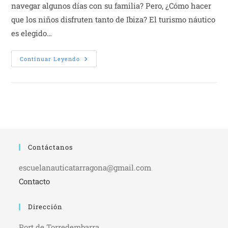
navegar algunos días con su familia? Pero, ¿Cómo hacer
que los niños disfruten tanto de Ibiza? El turismo náutico
es elegido…
Alquiler
Continuar Leyendo
De
Barco
Ibiza:
Viaja
Con
Niños
Sin
Problemas
Contáctanos
escuelanauticatarragona@gmail.com
Contacto
Dirección
Port de Torredembarra